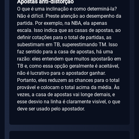
Apostas anti-distorção
O que é uma inclinação e como determiná-la?
Não é difícil.
Preste atenção ao desempenho da
partida.
Por exemplo, na NBA, ela apenas
escala.
Isso indica que as casas de apostas, ao
definir cotações para o total de partidas, as
subestimam em TB, superestimando TM.
Isso
faz sentido para a casa de apostas, há uma
razão: eles entendem que muitos apostarão em
TB e, como essa opção geralmente é aceitável,
não é lucrativo para o apostador ganhar.
Portanto, eles reduzem as chances para o total
provável e colocam o total acima da média.
Às
vezes, a casa de apostas vai longe demais, e
esse desvio na linha é claramente visível, o que
deve ser usado pelo apostador.