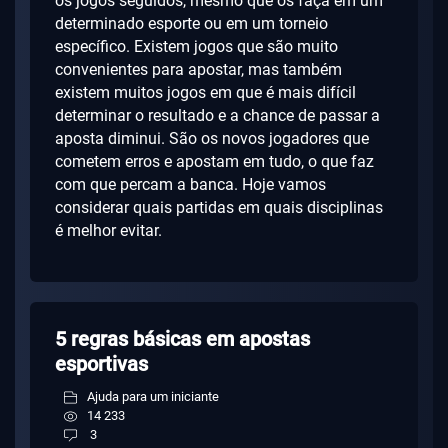
os jogos seguidos, mesmo que os faça em um
determinado esporte ou em um torneio
específico.
Existem jogos que são muito
convenientes para apostar, mas também
existem muitos jogos em que é mais difícil
determinar o resultado e a chance de passar a
aposta diminui.
São os novos jogadores que
cometem erros e apostam em tudo, o que faz
com que percam a banca.
Hoje vamos
considerar quais partidas em quais disciplinas
é melhor evitar.
5 regras básicas em apostas
esportivas
Ajuda para um iniciante
14 233
3