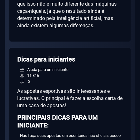
que isso não é muito diferente das máquinas
caça-níqueis, já que o resultado ainda é
determinado pela inteligência artificial, mas
ainda existem algumas diferenças.
Dicas para iniciantes
Ajuda para um iniciante
11 816
2
As apostas esportivas são interessantes e
lucrativas.
O principal é fazer a escolha certa de
uma casa de apostas!
PRINCIPAIS DICAS PARA UM
INICIANTE:
Não faça suas apostas em escritórios não oficiais pouco