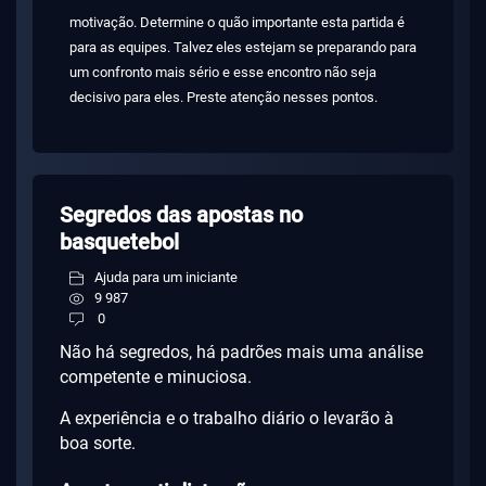
motivação.
Determine o quão importante esta partida é
para as equipes.
Talvez eles estejam se preparando para
um confronto mais sério e esse encontro não seja
decisivo para eles.
Preste atenção nesses pontos.
Segredos das apostas no
basquetebol
Ajuda para um iniciante
9 987
0
Não há segredos, há padrões mais uma análise
competente e minuciosa.
A experiência e o trabalho diário o levarão à
boa sorte.