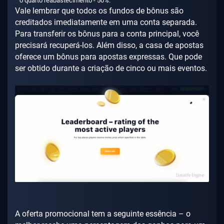
o quarto reabastecimento - 50%.
Vale lembrar que todos os fundos de bônus são
creditados imediatamente em uma conta separada.
Para transferir os bônus para a conta principal, você
precisará recuperá-los.
Além disso, a casa de apostas
oferece um bônus para apostas expressas.
Que pode
ser obtido durante a criação de cinco ou mais eventos.
A oferta promocional tem a seguinte essência – o