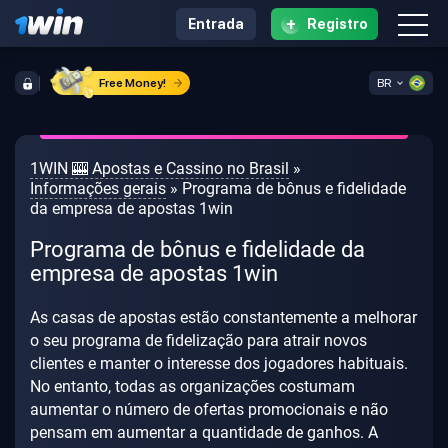
+
Entrada
Registro
Free Money!
BR
1WIN 🎰 Apostas e Cassino no Brasil
»
Informações gerais
» Programa de bônus e fidelidade
da empresa de apostas 1win
Programa de bônus e fidelidade da
empresa de apostas 1win
As casas de apostas estão constantemente a melhorar
o seu programa de fidelização para atrair novos
clientes e manter o interesse dos jogadores habituais.
No entanto, todas as organizações costumam
aumentar o número de ofertas promocionais e não
pensam em aumentar a quantidade de ganhos.
A